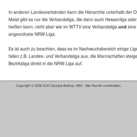
In anderen Landesverbänden kann die Hierarchie unterhalb der Obe
Meist gibt es nur die Verbandsliga, die dann auch Hessenliga oder
heißen kann, nicht aber wie im WTTV eine Verbandsliga
und
eine
angeordnete NRW-Liga.
Es ist auch zu beachten, dass es im Nachwuchsbereich einige Lige
fallen z.B. Landes- und Verbandsliga aus, die Mannschaften steig
Bezirksliga direkt in die NRW-Liga auf.
Copyright © 2026 DJK Olympia Bottrop 1950 - Alle Rechte vorbehalten.